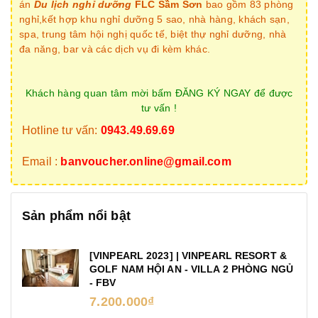
án
Du lịch nghỉ dưỡng
FLC Sầm Sơn
bao gồm 83 phòng
nghỉ,kết hợp khu nghỉ dưỡng 5 sao, nhà hàng, khách sạn,
spa, trung tâm hội nghị quốc tế, biệt thự nghỉ dưỡng, nhà
đa năng, bar và các dịch vụ đi kèm khác.
Khách hàng quan tâm mời bấm ĐĂNG KÝ NGAY để được
tư vấn !
Hotline tư vấn:
0943.49.69.69
Email :
banvoucher.online@gmail.com
Sản phẩm nổi bật
[VINPEARL 2023] | VINPEARL RESORT &
GOLF NAM HỘI AN - VILLA 2 PHÒNG NGỦ
- FBV
7.200.000₫