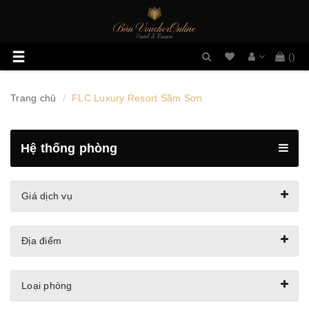
Danh
Toggle
(
)
sách
navigation
mong
muốn
Trang chủ
FLC Luxury Resort Sầm Sơn
Hệ thống phòng
Giá dịch vụ
Địa điểm
Loại phòng