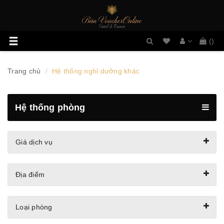
Danh
Toggle
(
)
sách
navigation
mong
muốn
Trang chủ
Hệ thống nghỉ dưỡng khác
Hệ thống phòng
Giá dịch vụ
Địa điểm
Loại phòng