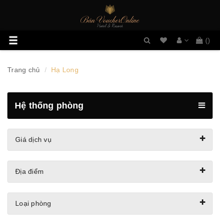
Danh
Toggle
(
)
sách
navigation
mong
muốn
Trang chủ
Hạ Long
Hệ thống phòng
Giá dịch vụ
Địa điểm
Loại phòng