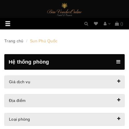
Danh
Toggle
(
)
sách
navigation
mong
muốn
Trang chủ
Sun Phú Quốc
Hệ thống phòng
Giá dịch vụ
Địa điểm
Loại phòng