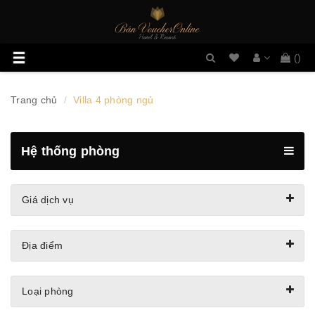
Danh
Toggle
(
)
sách
navigation
mong
muốn
Trang chủ
Villa 4 phòng ngủ
Hệ thống phòng
Giá dịch vụ
Địa điểm
Loại phòng