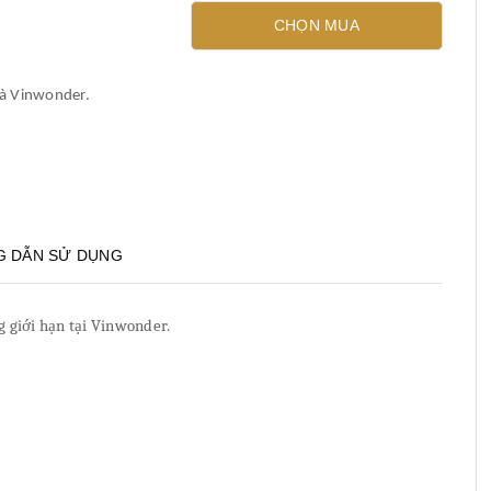
CHỌN MUA
và Vinwonder.
 DẪN SỬ DỤNG
ng giới hạn tại Vinwonder.