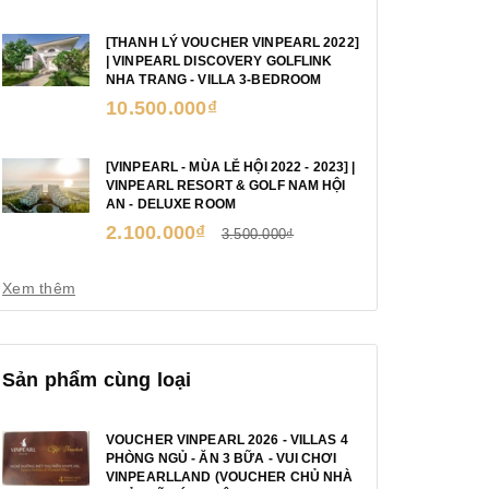
[THANH LÝ VOUCHER VINPEARL 2022]
| VINPEARL DISCOVERY GOLFLINK
NHA TRANG - VILLA 3-BEDROOM
10.500.000₫
[VINPEARL - MÙA LỄ HỘI 2022 - 2023] |
VINPEARL RESORT & GOLF NAM HỘI
AN - DELUXE ROOM
2.100.000₫
3.500.000₫
Xem thêm
Sản phẩm cùng loại
VOUCHER VINPEARL 2026 - VILLAS 4
PHÒNG NGỦ - ĂN 3 BỮA - VUI CHƠI
VINPEARLLAND (VOUCHER CHỦ NHÀ