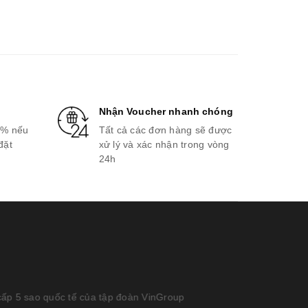
Nhận Voucher nhanh chóng
0% nếu
Tất cả các đơn hàng sẽ được
đặt
xử lý và xác nhận trong vòng
24h
tập đoàn VinGroup