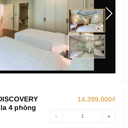
L DISCOVERY
14.399.000₫
la 4 phòng
-
+