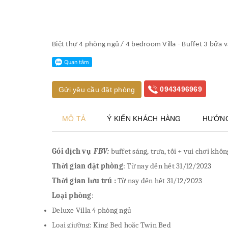
Biệt thự 4 phòng ngủ / 4 bedroom Villa - Buffet 3 bữa 
0943496969
Gửi yêu cầu đặt phòng
MÔ TẢ
Ý KIẾN KHÁCH HÀNG
HƯỚNG
Gói dịch vụ
FBV:
buffet sáng, trưa, tối + vui chơi khô
Thời gian đặt phòng
: Từ nay đến hết 31/12/2023
Thời gian lưu trú :
Từ nay đến hết 31/12/2023
Loại phòng
:
Deluxe Villa 4 phòng ngủ
Loại giường: King Bed hoặc Twin Bed