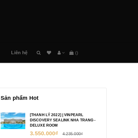
Danh
sách
Liên hệ
(
)
mong
muốn
ủ
Sản phẩm Hot
[THANH LÝ 2022] | VINPEARL
DISCOVERY SEALINK NHA TRANG -
DELUXE ROOM
3.550.000₫
4.235.000₫