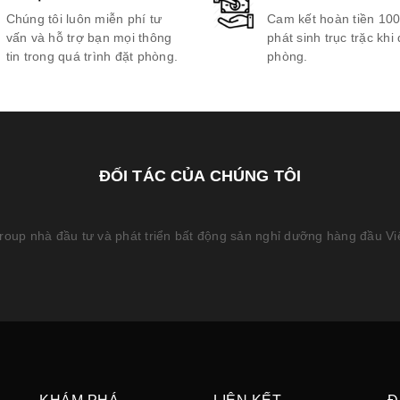
Chúng tôi luôn miễn phí tư
Cam kết hoàn tiền 10
vấn và hỗ trợ bạn mọi thông
phát sinh trục trặc khi 
tin trong quá trình đặt phòng.
phòng.
ĐỐI TÁC CỦA CHÚNG TÔI
oup nhà đầu tư và phát triển bất động sản nghỉ dưỡng hàng đầu V