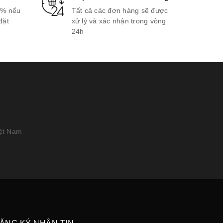
0% nếu
Tất cả các đơn hàng sẽ được
đặt
xử lý và xác nhận trong vòng
24h
iệt Nam