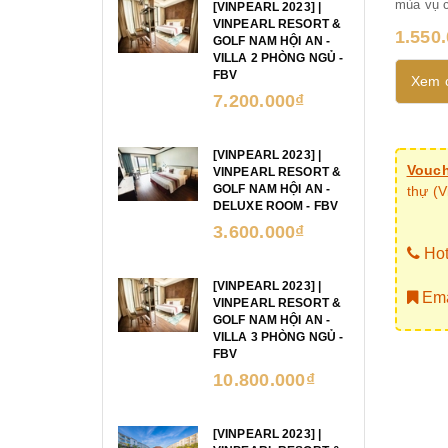
mùa vụ c
[VINPEARL 2023] |
VINPEARL RESORT &
hệ...
1.550
GOLF NAM HỘI AN -
VILLA 2 PHÒNG NGỦ -
FBV
Xem c
7.200.000₫
[VINPEARL 2023] |
Vouch
VINPEARL RESORT &
GOLF NAM HỘI AN -
thự (V
DELUXE ROOM - FBV
3.600.000₫
Hot
[VINPEARL 2023] |
Ema
VINPEARL RESORT &
GOLF NAM HỘI AN -
VILLA 3 PHÒNG NGỦ -
FBV
10.800.000₫
[VINPEARL 2023] |