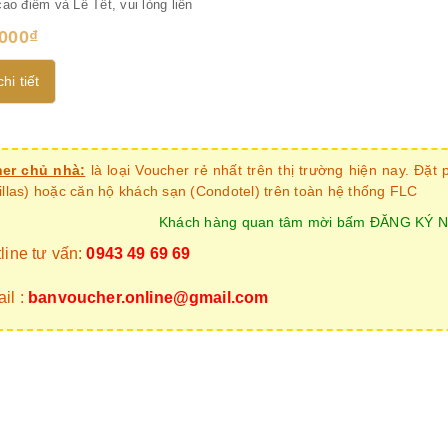
ao điểm và Lễ Tết, vui lòng liên
.000₫
hi tiết
er chủ nhà:
là loại Voucher rẻ nhất trên thị trường hiện nay. Đặ
illas) hoặc căn hộ khách sạn (Condotel) trên toàn hệ thống FLC
Khách hàng quan tâm mời bấm ĐĂNG KÝ N
line tư vấn:
0943 49 69 69
il :
banvoucher.online@gmail.com