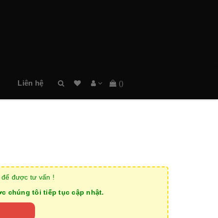
Danh
sách
Liên hệ
(
)
mong
muốn
để được tư vấn !
 chúng tôi tiếp tục cập nhật.