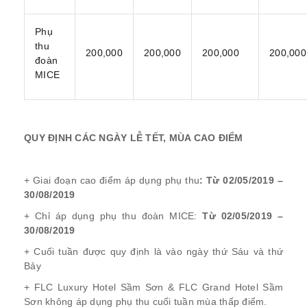
Phụ
thu
200,000
200,000
200,000
200,000
đoàn
MICE
QUY ĐỊNH CÁC NGÀY LỄ TẾT, MÙA CAO ĐIỂM
+ Giai đoạn cao điểm áp dụng phụ thu
: Từ 02/05/2019 –
30/08/2019
+ Chỉ áp dụng phụ thu đoàn MICE:
Từ 02/05/2019 –
30/08/2019
+ Cuối tuần được quy định là vào ngày thứ Sáu và thứ
Bảy
+ FLC Luxury Hotel Sầm Sơn & FLC Grand Hotel Sầm
Sơn không áp dụng phụ thu cuối tuần mùa thấp điểm.