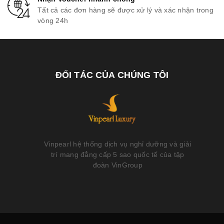
Tất cả các đơn hàng sẽ được xử lý và xác nhận trong
vòng 24h
ĐỐI TÁC CỦA CHÚNG TÔI
Vinpearl hệ thống dịch vụ nghỉ dưỡng và giải
trí mang đẳng cấp 5 sao quốc tế của tập
đoàn VinGroup