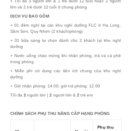
+ Tối đa 3 người lớn & 1 trẻ dưới 12 tuổi hoặc 2 người
lớn và 2 trẻ dưới 12 tuổi ở chung phòng
DỊCH VỤ BAO GỒM
+ 01 đêm nghỉ tại các khu nghỉ dưỡng FLC ở Hạ Long,
Sầm Sơn, Quy Nhơn (2 khách/phòng)
+ 01 bữa sáng tự chọn dành cho 2 khách tại khu nghỉ
dưỡng
+ Nước uống chào mừng khi nhận phòng, trà và cà phê
trong phòng
+ Miễn phí sử dụng các tiện ích chung của khu nghỉ
dưỡng
+ Giờ nhận phòng: 14.00, giờ trả phòng: 12.00
Tối đa
2
người lớn |
2
người lớn &
2
trẻ em
CHÍNH SÁCH PHỤ THU NÂNG CẤP HẠNG PHÒNG
Phụ thu