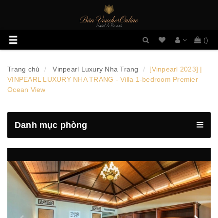
Danh
Toggle
(
)
sách
navigation
mong
muốn
Trang chủ
Vinpearl Luxury Nha Trang
[Vinpearl 2023] |
VINPEARL LUXURY NHA TRANG - Villa 1-bedroom Premier
Ocean View
Danh mục phòng