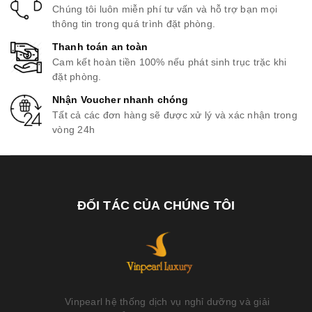
Chúng tôi luôn miễn phí tư vấn và hỗ trợ bạn mọi
thông tin trong quá trình đặt phòng.
Thanh toán an toàn
Cam kết hoàn tiền 100% nếu phát sinh trục trặc khi
đặt phòng.
Nhận Voucher nhanh chóng
Tất cả các đơn hàng sẽ được xử lý và xác nhận trong
vòng 24h
ĐỐI TÁC CỦA CHÚNG TÔI
Vinpearl hệ thống dịch vụ nghỉ dưỡng và giải