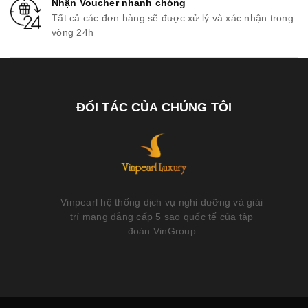
Nhận Voucher nhanh chóng
Tất cả các đơn hàng sẽ được xử lý và xác nhận trong
vòng 24h
ĐỐI TÁC CỦA CHÚNG TÔI
Vinpearl hệ thống dịch vụ nghỉ dưỡng và giải
trí mang đẳng cấp 5 sao quốc tế của tập
đoàn VinGroup