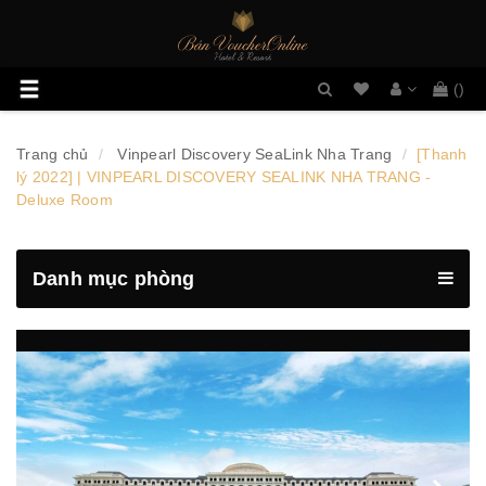
Danh
Toggle
(
)
sách
navigation
mong
muốn
Trang chủ
Vinpearl Discovery SeaLink Nha Trang
[Thanh
lý 2022] | VINPEARL DISCOVERY SEALINK NHA TRANG -
Deluxe Room
Danh mục phòng